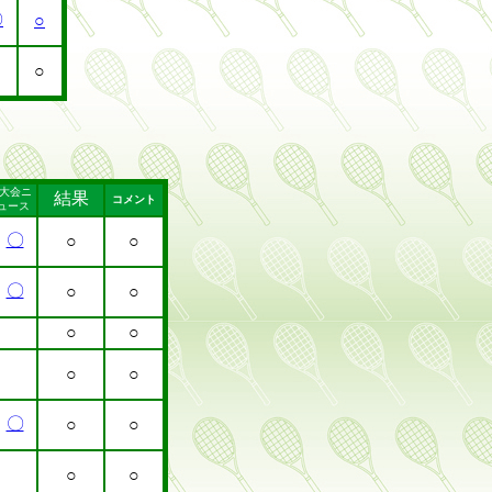
〇
○
○
大会ニ
結果
コメント
ュース
〇
○
○
〇
○
○
○
○
○
○
〇
○
○
○
○