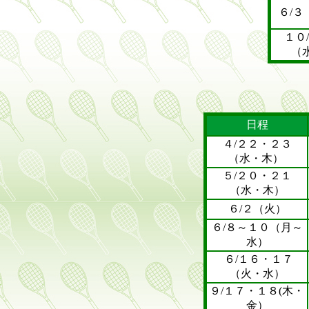
６/３
１０
（
日程
４/２２・２３
（水・木）
５/２０・２１
（水・木）
６/２（火）
６/８～１０（月～
水）
６/１６・１７
（火・水）
９/１７・１８(木・
金）