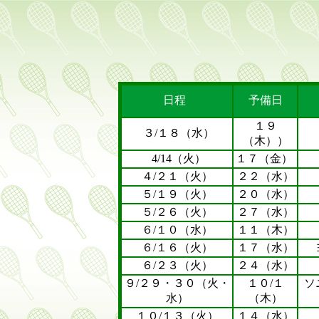
日程
予備日
１９
３/１８（水）
（木））
4/14（火）
１７（金）
４/２１（火）
２２（水）
５/１９（火）
２０（水）
５/２６（火）
２７（水）
６/１０（水）
１１（木）
６/１６（火）
１７（水）
６/２３（火）
２４（水）
９/２９・３０（火・
１０/１
ソ
水）
（木）
１０/１３（火）
１４（水）