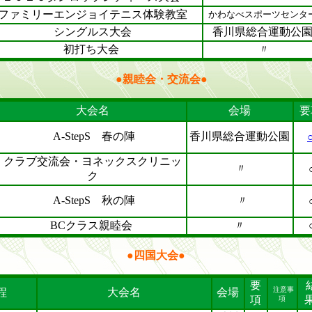
ファミリーエンジョイテニス体験教室
かわなべスポーツセンタ
シングルス大会
香川県総合運動公
初打ち大会
〃
●親睦会・交流会●
大会名
会場
要
A-StepS 春の陣
香川県総合運動公園
クラブ交流会・ヨネックスクリニッ
〃
ク
A-StepS 秋の陣
〃
BCクラス親睦会
〃
●
四国大会●
要
注意事
程
大会名
会場
項
項