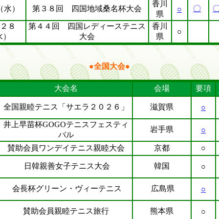
香川
（水）
第３８回 四国地域桑名杯大会
〇
○
県
/２８
第４４回 四国レディーステニス
香川
○
水）
大会
県
●全国大会●
大会名
会場
要項
全国親睦テニス「サエラ２０２６」
滋賀県
○
井上早苗杯GOGOテニスフェスティ
岩手県
○
バル
賛助会員ワンデイテニス親睦大会
京都
○
日韓親善女子テニス大会
韓国
○
会長杯グリーン・ヴィーテニス
広島県
○
賛助会員親睦テニス旅行
熊本県
○