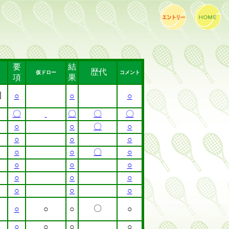
要
結
歴代
仮ドロー
コメント
項
果
園
○
○
○
〇
〇
〇
〇
○
○
〇
○
○
○
○
○
○
〇
○
○
○
○
○
○
○
○
○
○
〇
○
○
○
○
○
○
○
○