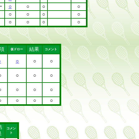
○
○
○
○
ー
園
○
○
○
○
○
○
○
○
項
結果
仮ドロー
コメント
○
○
○
○
○
○
○
○
○
○
○
○
○
○
○
○
結
コメン
果
ト