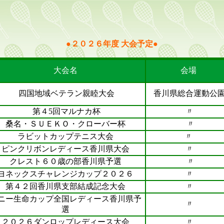
●２０２６年度 大会予定●
大会名
会場
四国地域ベテラン親睦大会
香川県総合運動公
第４5回マルナカ杯
〃
桑名・ＳＵＥＫＯ・クローバー杯
〃
ラビットカップテニス大会
〃
ピンクリボンレディース香川県大会
〃
クレスト６０歳の部香川県予選
〃
ヨネックスチャレンジカップ２０２６
〃
第４２回香川県支部結成記念大会
〃
ニー生命カップ全国レディース香川県予
〃
選
２０２６ダンロップレディース大会
〃